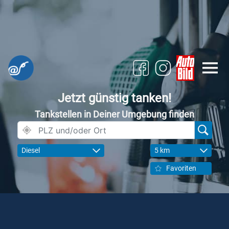
Jetzt günstig tanken!
Tankstellen in Deiner Umgebung finden
Diesel
5 km
Favoriten