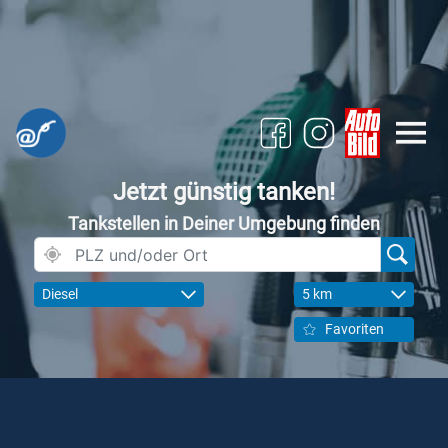
Jetzt günstig tanken!
Tankstellen in Deiner Umgebung finden
Diesel
5 km
Favoriten