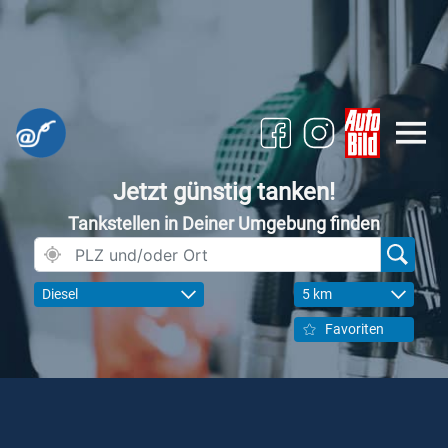
Jetzt günstig tanken!
Tankstellen in Deiner Umgebung finden
Diesel
5 km
Favoriten