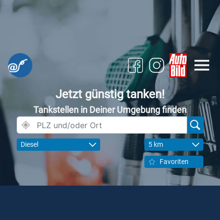
Jetzt günstig tanken!
Tankstellen in Deiner Umgebung finden
Diesel
5 km
Favoriten