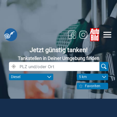
Jetzt günstig tanken!
Tankstellen in Deiner Umgebung finden
Diesel
5 km
Favoriten