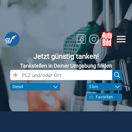
Jetzt günstig tanken!
Tankstellen in Deiner Umgebung finden
Diesel
5 km
Favoriten