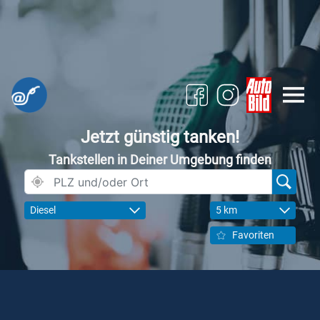
Jetzt günstig tanken!
Tankstellen in Deiner Umgebung finden
Diesel
5 km
Favoriten