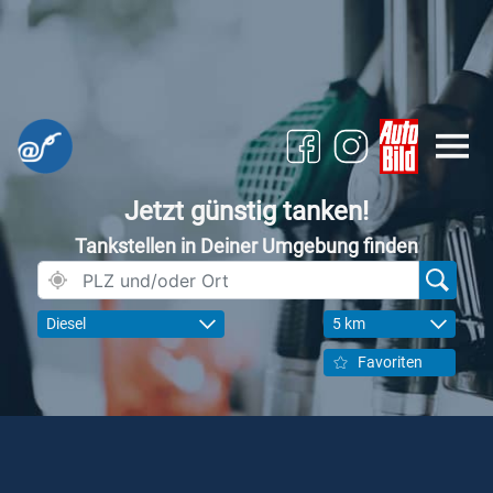
Jetzt günstig tanken!
Tankstellen in Deiner Umgebung finden
Diesel
5 km
Favoriten