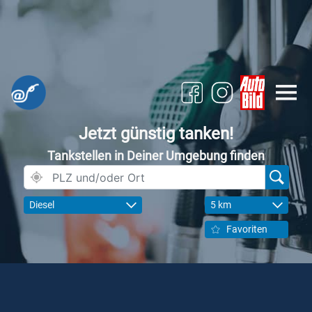
Jetzt günstig tanken!
Tankstellen in Deiner Umgebung finden
Diesel
5 km
Favoriten