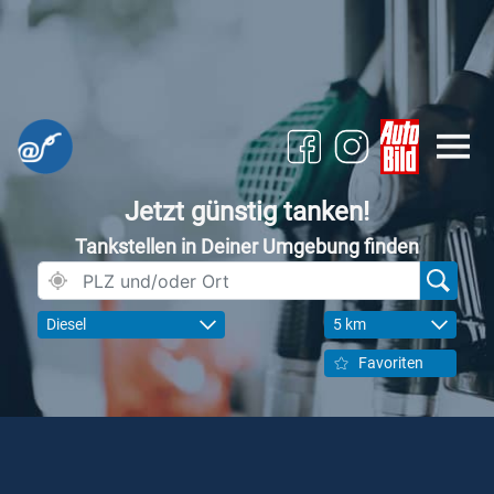
Jetzt günstig tanken!
Tankstellen in Deiner Umgebung finden
Diesel
5 km
Favoriten