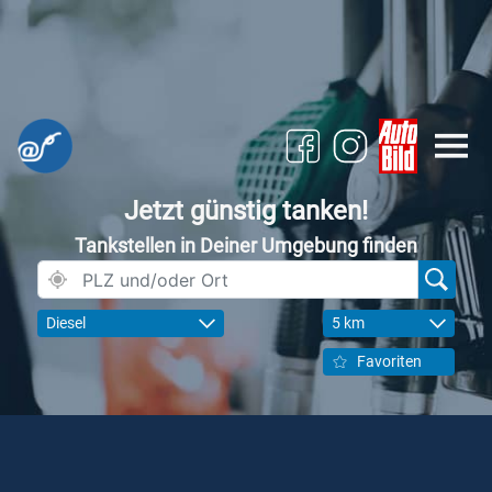
Jetzt günstig tanken!
Tankstellen in Deiner Umgebung finden
Diesel
5 km
Favoriten