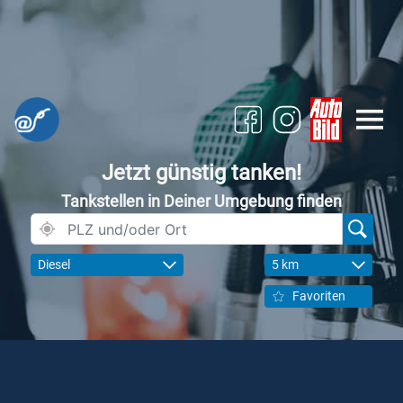
Jetzt günstig tanken!
Tankstellen in Deiner Umgebung finden
Diesel
5 km
Favoriten