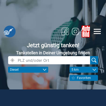
Jetzt günstig tanken!
Tankstellen in Deiner Umgebung finden
Diesel
5 km
Favoriten