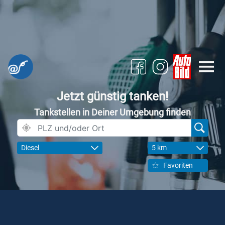
Jetzt günstig tanken!
Tankstellen in Deiner Umgebung finden
Diesel
5 km
Favoriten