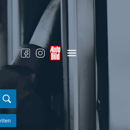
riten