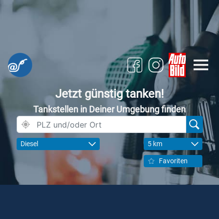
Jetzt günstig tanken!
Tankstellen in Deiner Umgebung finden
Diesel
5 km
Favoriten