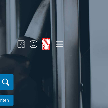
riten