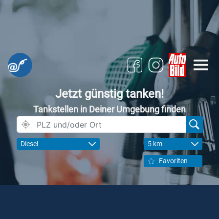
Jetzt günstig tanken!
Tankstellen in Deiner Umgebung finden
Diesel
5 km
Favoriten