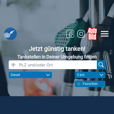
Jetzt günstig tanken!
Tankstellen in Deiner Umgebung finden
Diesel
5 km
Favoriten