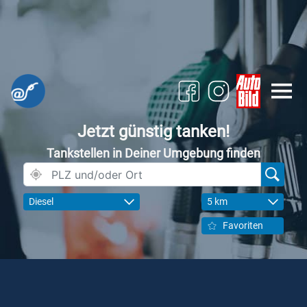
Jetzt günstig tanken!
Tankstellen in Deiner Umgebung finden
Diesel
5 km
Favoriten