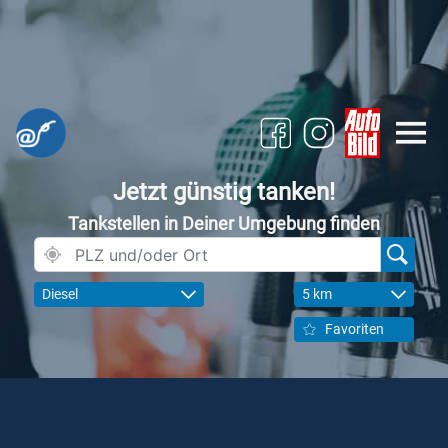
Jetzt günstig tanken!
Tankstellen in Deiner Umgebung finden
Diesel
5 km
Favoriten