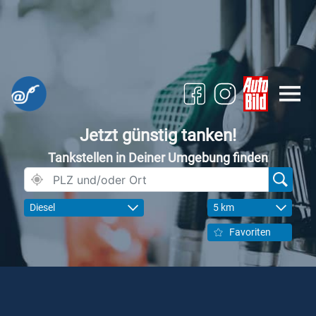
Jetzt günstig tanken!
Tankstellen in Deiner Umgebung finden
Diesel
5 km
Favoriten