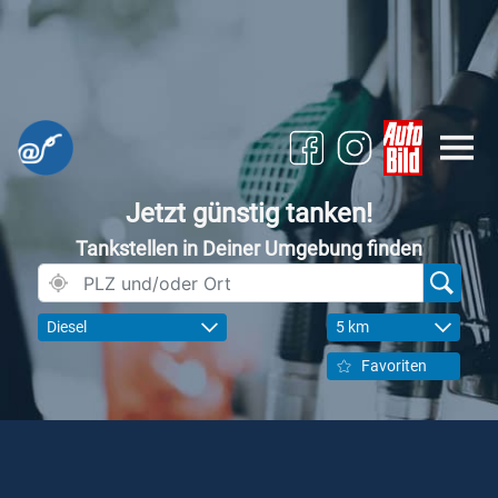
Jetzt günstig tanken!
Tankstellen in Deiner Umgebung finden
Diesel
5 km
Favoriten