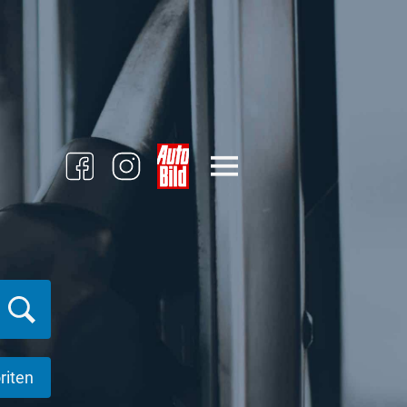
riten