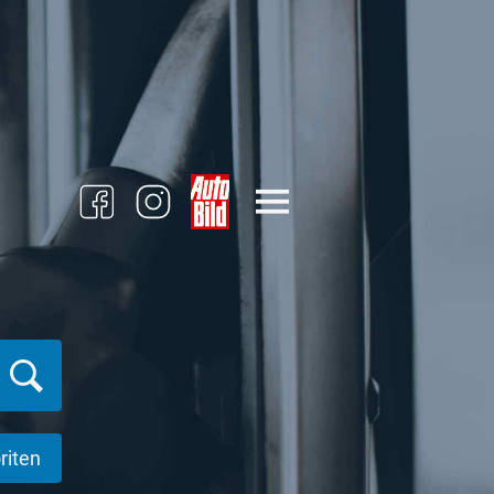
riten