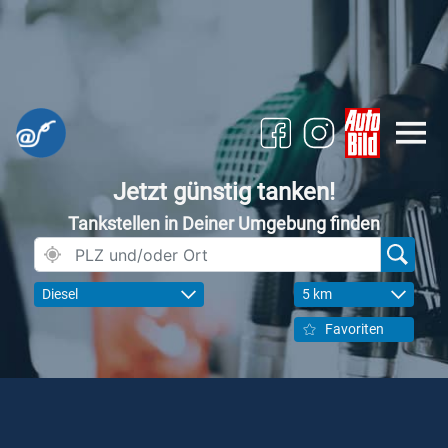
Jetzt günstig tanken!
Tankstellen in Deiner Umgebung finden
Diesel
5 km
Favoriten