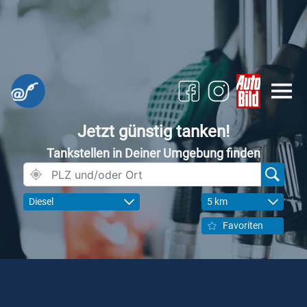
Jetzt günstig tanken!
Tankstellen in Deiner Umgebung finden
Diesel
5 km
Favoriten