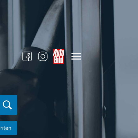
riten