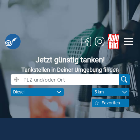
Jetzt günstig tanken!
Tankstellen in Deiner Umgebung finden
Diesel
5 km
Favoriten