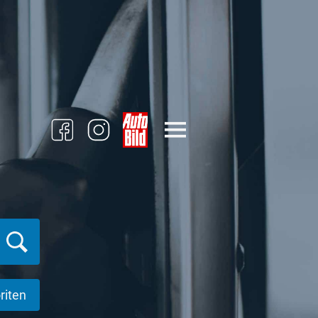
riten