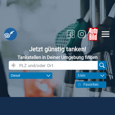
Jetzt günstig tanken!
Tankstellen in Deiner Umgebung finden
Diesel
5 km
Favoriten