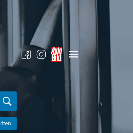
riten