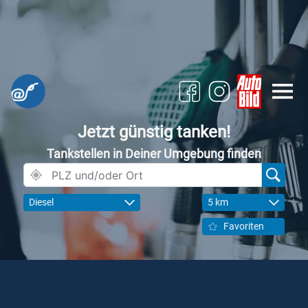
Jetzt günstig tanken!
Tankstellen in Deiner Umgebung finden
Diesel
5 km
Favoriten