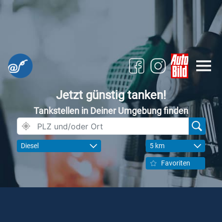
Jetzt günstig tanken!
Tankstellen in Deiner Umgebung finden
Diesel
5 km
Favoriten