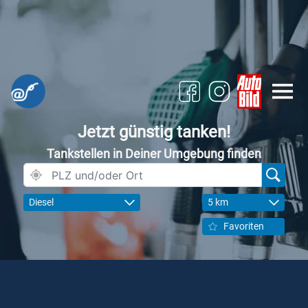
Jetzt günstig tanken!
Tankstellen in Deiner Umgebung finden
Diesel
5 km
Favoriten