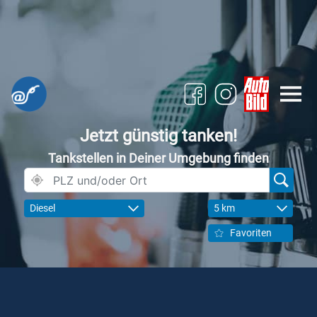
Jetzt günstig tanken!
Tankstellen in Deiner Umgebung finden
Diesel
5 km
Favoriten