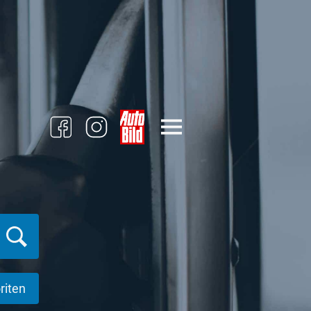
riten