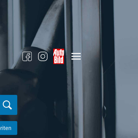
riten