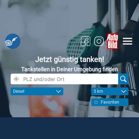
Jetzt günstig tanken!
Tankstellen in Deiner Umgebung finden
Diesel
5 km
Favoriten