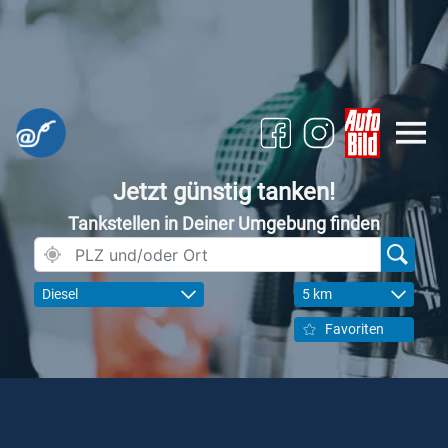
Jetzt günstig tanken!
Tankstellen in Deiner Umgebung finden
Diesel
5 km
Favoriten