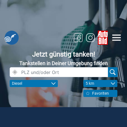
Jetzt günstig tanken!
Tankstellen in Deiner Umgebung finden
Diesel
5 km
Favoriten