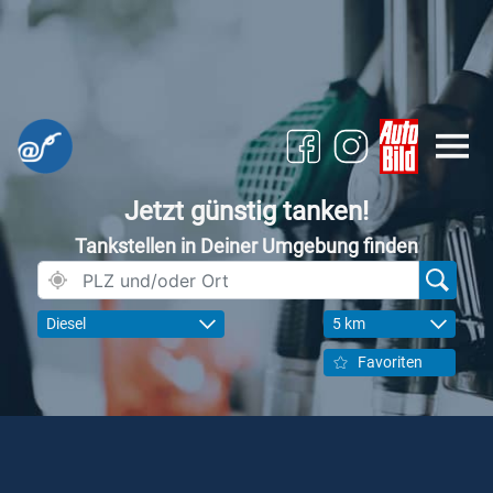
Jetzt günstig tanken!
Tankstellen in Deiner Umgebung finden
Diesel
5 km
Favoriten