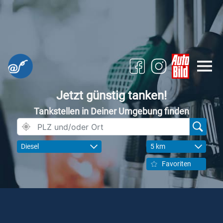
Jetzt günstig tanken!
Tankstellen in Deiner Umgebung finden
Diesel
5 km
Favoriten