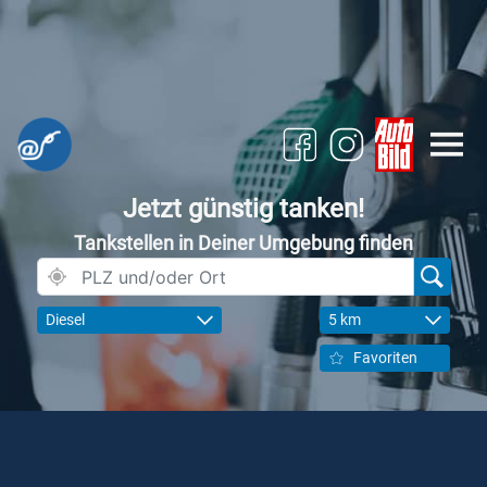
Jetzt günstig tanken!
Tankstellen in Deiner Umgebung finden
Diesel
5 km
Favoriten