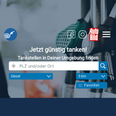
Jetzt günstig tanken!
Tankstellen in Deiner Umgebung finden
Diesel
5 km
Favoriten