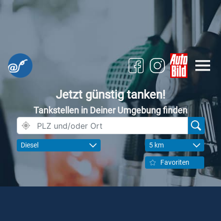
Jetzt günstig tanken!
Tankstellen in Deiner Umgebung finden
Diesel
5 km
Favoriten