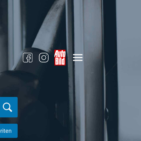
riten