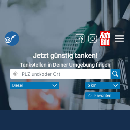
Jetzt günstig tanken!
Tankstellen in Deiner Umgebung finden
Diesel
5 km
Favoriten