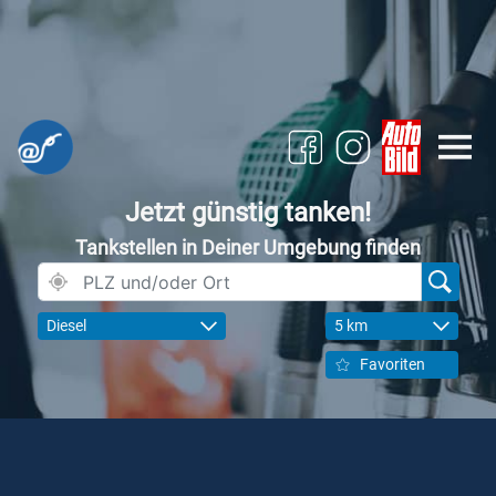
Jetzt günstig tanken!
Tankstellen in Deiner Umgebung finden
Diesel
5 km
Favoriten