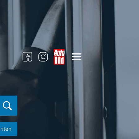
riten